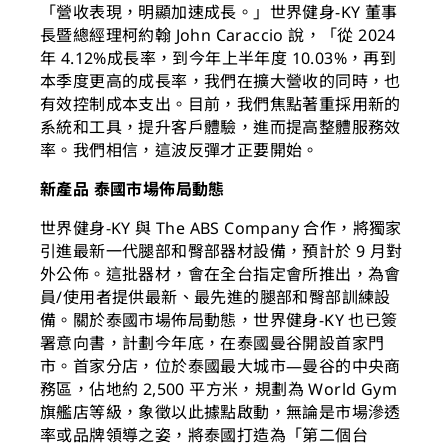
「營收表現，明顯加速成長。」世界健身-KY 董事
長暨總經理柯約翰 John Caraccio 說，「從 2024
年 4.12%成長率，到今年上半年度 10.03%，再到
本季度更高的成長率，我們在擴大營收的同時，也
有效控制成本支出。目前，我們焦點著重採用新的
系統和工具，提升客戶體驗，進而提高整體服務效
率。我們相信，這波反彈才正要開始。
新產品 泰國市場佈局動態
世界健身-KY 與 The ABS Company 合作，將獨家
引進最新一代腿部和臀部器材設備，預計於 9 月對
外公佈。這批器材，會在全台指定會所推出，為會
員/使用者提供最新、最先進的腿部和臀部訓練設
備。關於泰國市場佈局動態，世界健身-KY 也已簽
署意向書，計劃今年底，在泰國曼谷開設首家門
市。首家分店，位於泰國最大城市—曼谷的中央商
務區，佔地約 2,500 平方米，規劃為 World Gym
旗艦店等級，象徵以此據點啟動，無論是市場滲透
率或品牌領導之姿，將泰國打造為「第二個台