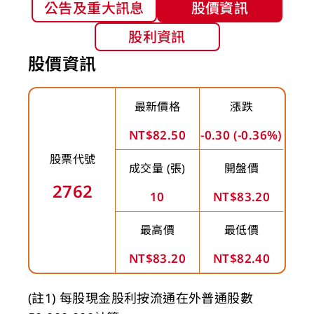
股價專區
公告及重大訊息
股價資訊
股利資訊
股價資訊
最新價格
漲跌
NT$82.50
-0.30 (-0.36%)
股票代號
成交量 (張)
開盤價
2762
10
NT$83.20
最高價
最低價
NT$83.20
NT$82.40
(註1) 每股現金股利按流通在外普通股數